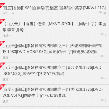
[百度][香港][1989]血裸祭(完整版)[国粤语中英字][MKV/1.21G]
34
路飞二挡
【百度云】【香港】连锁【MKV/1.37Gb】【国语中字】李丽
华 李菁 井淼
热帖
用户
版块
搜索
4
沉默丶
[百度云][邵氏][李翰祥清宫四部曲之三四]火烧圆明园+垂帘听
政.1983[DVD-VOB/7.93G][国粤双语中字]刘晓庆/梁家辉
9
魅影
[百度云][邵氏][李翰祥清宫四部曲之二]瀛台泣血.1976[DVD-
ISO/7.53G][国语中字]狄龙/卢燕/萧瑶
4
魅影
[百度云][邵氏][李翰祥清宫四部曲之一]倾国倾城.1975[DVD-
VOB/7.47G][国语中字]卢燕/狄龙/萧瑶
5
魅影