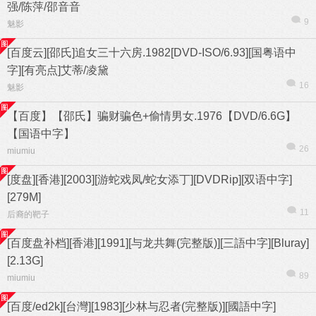
强/陈萍/邵音音
9
魅影
[百度云][邵氏]追女三十六房.1982[DVD-ISO/6.93][国粤语中
字][有亮点]艾蒂/凌黛
16
魅影
【百度】【邵氏】骗财骗色+偷情男女.1976【DVD/6.6G】
【国语中字】
26
miumiu
[度盘][香港][2003][游蛇戏凤/蛇女添丁][DVDRip][双语中字]
[279M]
11
后裔的靶子
[百度盘补档][香港][1991][与龙共舞(完整版)][三語中字][Bluray]
[2.13G]
89
miumiu
[百度/ed2k][台灣][1983][少林与忍者(完整版)][國語中字]