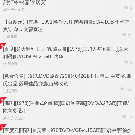
烈/江彬/林嘉/李居安]
6
潇湘子小迷弟
【百度云】[香港 ][1991]金瓶风月]国粤语][ISO/4.1GB]李翰祥
执导 单立文曹查理
71
小鱼儿啊
[百度][意大利/中国香港/墨西哥][1975][三超人与女霸王][意大
利语][DVDISO/4.21GB][岳华
3
绝版珍藏
[免费合集]【邵氏DVD原盘720部4042GB】国粤语.中英字.邵
氏出品 必属佳品 绝版值得收藏
625
思钱想厚
[邵氏][1973][香港式的偷情][囯语無字幕][DVD/3.27GB][丁佩/
陈菁/罗烈]
18
潇湘子小迷弟
[百度云][邵氏]血芙蓉.1978[DVD-VOB/4.15GB][国语中字]徐少