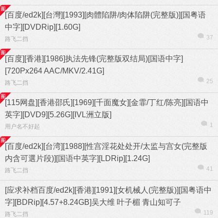
[百度/ed2k][台灣][1993][肉體陷阱/肉体陷阱(完整版)][国粤语
中字][DVDRip][1.60G]
37
路飞二挡
[百度][香港][1986]执法先锋(完整版双结局)[国语中字]
[720Px264 AAC/MKV/2.41G]
25
路飞二挡
[115网盘][香港邵氏][1969][千面魔女][金霏/丁红/陈亮][国语中
英字][DVD9][5.26G][IVL洲立版]
1
用户名不好起
[百度/ed2k][台湾][1988][性宫淫花处处开/太监与宫女(完整版
内含可選片段)][国语中英字][LDRip][1.24G]
41
路飞二挡
[应求补档百度/ed2k][香港][1991][女机械人(完整版)][国粤语中
字][BDRip][4.57+8.24GB]吴大维 叶子楣 青山知可子
119
路飞二挡