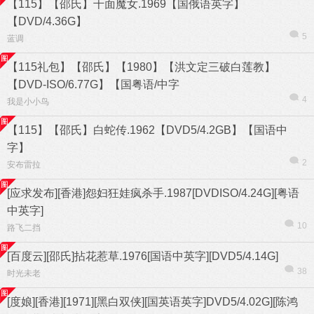
【115】【邵氏】千面魔女.1969【国俄语英字】
【DVD/4.36G】
5
蓝调
【115礼包】【邵氏】【1980】【洪文定三破白莲教】
【DVD-ISO/6.77G】【国粤语/中字
4
我是小小鸟
【115】【邵氏】白蛇传.1962【DVD5/4.2GB】【国语中
字】
2
安布雷拉
[应求发布][香港]怨妇狂娃疯杀手.1987[DVDISO/4.24G][粤语
中英字]
10
路飞二挡
信息
列表
[百度云][邵氏]拈花惹草.1976[国语中英字][DVD5/4.14G]
38
时光未老
[度娘][香港][1971][黑白双侠][国英语英字]DVD5/4.02G][陈鸿