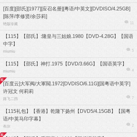
[百度][邵氏][1977][应召名册][粤语/中英文][DVDISO/4.25GB]
[陈萍/李修贤/余莎莉]
11
绝版珍藏
【115】【邵氏】:隆皇与三姑娘.1980【DVD-4.28G】【国语
中字】
5
miumiu
【115】【邵氏】神打.1975【DVD/3.66G】【国语英字】
4
miumiu
[百度云]大军阀/大軍閥.1972[DVDISO/6.11G][国粤语中英字]
许冠文 何莉莉
7
路飞二挡
【115礼包】【香港】乾隆下扬州【DVD5/4.15GB】【国粤
语/中英马印字幕】
2
布尔