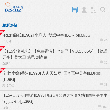
精彩热帖
[ed2k][邵氏][1982][水晶人][雙語中字][BDRip][3.63G]
40
长七号
【115实名礼包】【免费香港】七金尸【VOB/3.85G】【德语
无字】姜大卫 施思 刘家荣
31
沉默丶
[补档度娘][香港][1993][人肉天妇罗][国粤语中英字][LDRip]
[1.09G]
38
路飞二挡
[115+百度云][香港][1993][现代情欲篇之换妻档案][国粤語硬中
字][LDRip][1.36G]
452
火柴