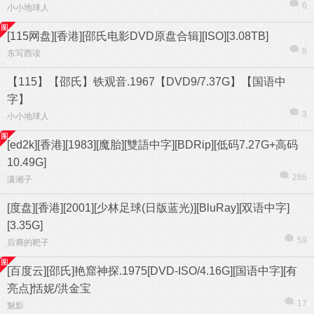
6
小小地球人
[115网盘][香港][邵氏电影DVD原盘合辑][ISO][3.08TB]
8
东写西读
【115】【邵氏】铁观音.1967【DVD9/7.37G】【国语中
字】
3
小小地球人
[ed2k][香港][1983][魔胎][雙語中字][BDRip][低码7.27G+高码
10.49G]
286
潇湘子
[度盘][香港][2001][少林足球(日版蓝光)][BluRay][双语中字]
[3.35G]
59
后裔的靶子
[百度云][邵氏]艳窟神探.1975[DVD-ISO/4.16G][国语中字][有
亮点]恬妮/洪金宝
17
魅影