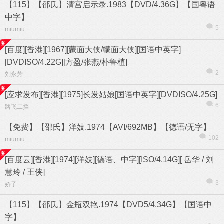
【115】【邵氏】清宫启示录.1983【DVD/4.36G】【国粤语
中字】
5
miumiu
[百度][香港][1967][蒙面大侠/幪面大侠][国语中英字]
[DVDISO/4.22G][方盈/张燕/朴鲁植]
2
刘永芳
[应求发布][香港][1975]长发姑娘[国语中英字][DVDISO/4.25G]
6
路飞二挡
【免费】【邵氏】洋妓.1974【AVI/692MB】【德语/无字】
102
miumiu
[百度云][香港][1974][洋妓][德语、中字][ISO/4.14G][ 岳华 / 刘
慧玲 / 王侠]
3
娇子
【115】【邵氏】金瓶双艳.1974【DVD5/4.34G】【国语中
字】