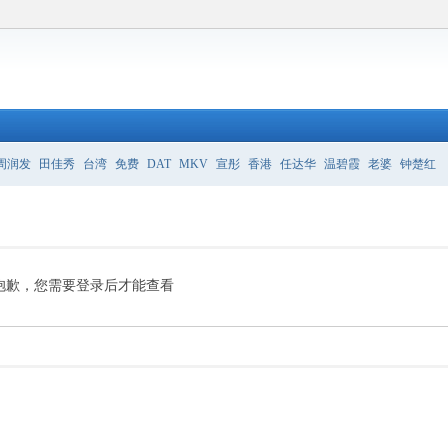
周润发
田佳秀
台湾
免费
DAT
MKV
宣彤
香港
任达华
温碧霞
老婆
钟楚红
抱歉，您需要登录后才能查看