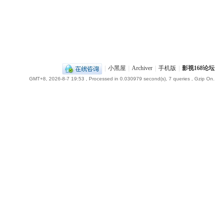
|
小黑屋
|
Archiver
|
手机版
|
影视168论坛
GMT+8, 2026-8-7 19:53
, Processed in 0.030979 second(s), 7 queries , Gzip On.