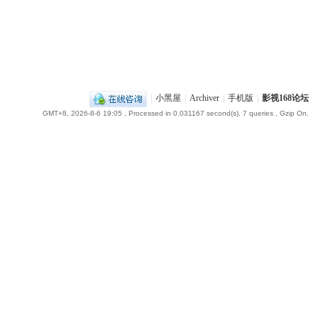
|
小黑屋
|
Archiver
|
手机版
|
影视168论坛
GMT+8, 2026-8-6 19:05
, Processed in 0.031167 second(s), 7 queries , Gzip On.