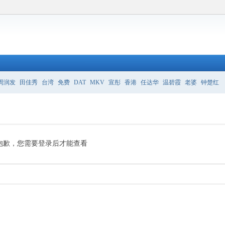
周润发
田佳秀
台湾
免费
DAT
MKV
宣彤
香港
任达华
温碧霞
老婆
钟楚红
抱歉，您需要登录后才能查看